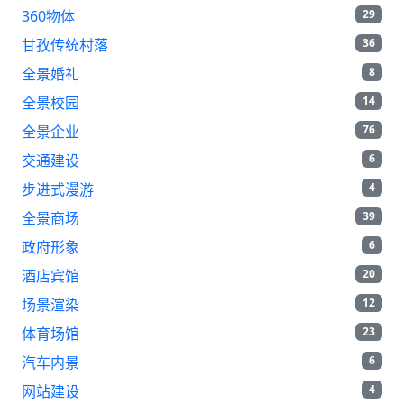
360物体
29
甘孜传统村落
36
全景婚礼
8
全景校园
14
全景企业
76
交通建设
6
步进式漫游
4
全景商场
39
政府形象
6
酒店宾馆
20
场景渲染
12
体育场馆
23
汽车内景
6
网站建设
4