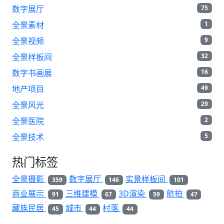
数字展厅
75
全景素材
1
全景视频
9
全景样板间
32
数字书画展
16
地产项目
49
全景风光
29
全景医院
2
全景技术
5
热门标签
全景摄影
数字展厅
实景样板间
359
146
101
商业展示
三维建模
3D渲染
航拍
91
67
59
47
藏族民居
城市
村落
45
44
44