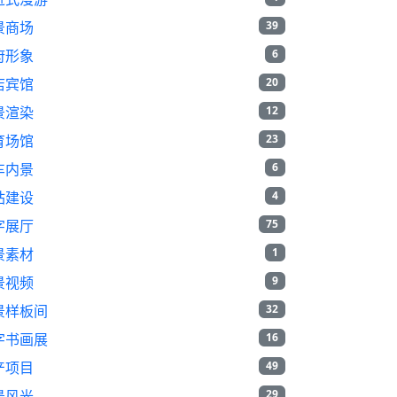
景商场
39
府形象
6
店宾馆
20
景渲染
12
育场馆
23
车内景
6
站建设
4
字展厅
75
景素材
1
景视频
9
景样板间
32
字书画展
16
产项目
49
景风光
29