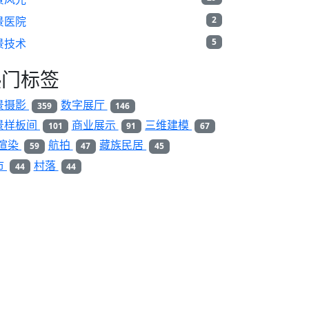
景医院
2
景技术
5
热门标签
景摄影
数字展厅
359
146
景样板间
商业展示
三维建模
101
91
67
D渲染
航拍
藏族民居
59
47
45
市
村落
44
44