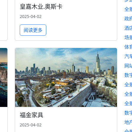
皇嘉木业.奥斯卡
全
2025-04-02
政
酒
阅读更多
场
体
汽
网
数
全
全
全
数
福金家具
地
2025-04-02
全