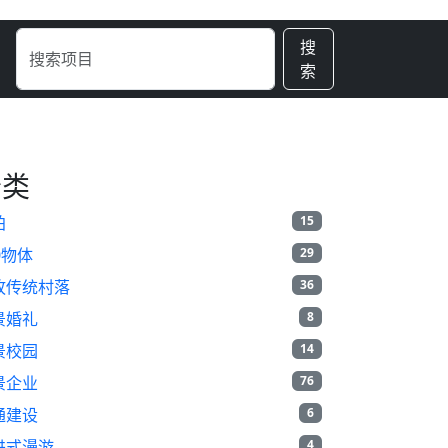
搜
索
分类
拍
15
0物体
29
孜传统村落
36
景婚礼
8
景校园
14
景企业
76
通建设
6
进式漫游
4