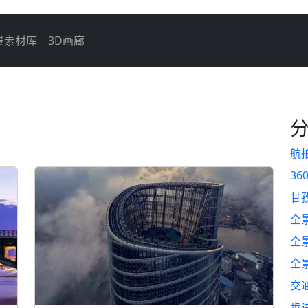
景素材库
3D画廊
航
36
甘
全
全
全
交
步