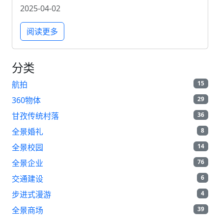
2025-04-02
阅读更多
分类
航拍
15
360物体
29
甘孜传统村落
36
全景婚礼
8
全景校园
14
全景企业
76
交通建设
6
步进式漫游
4
全景商场
39