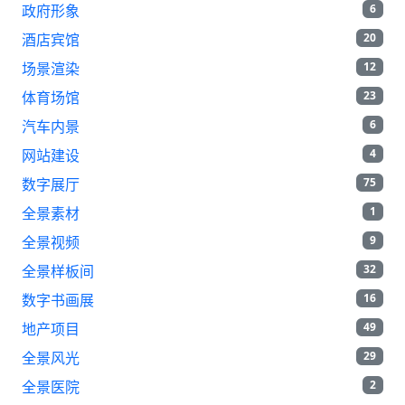
政府形象
6
酒店宾馆
20
场景渲染
12
体育场馆
23
汽车内景
6
网站建设
4
数字展厅
75
全景素材
1
全景视频
9
全景样板间
32
数字书画展
16
地产项目
49
全景风光
29
全景医院
2