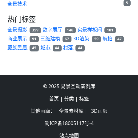
全景技术
5
热门标签
全景摄影
数字展厅
实景样板间
359
146
101
商业展示
三维建模
3D渲染
航拍
91
67
59
47
藏族民居
城市
村落
45
44
44
© 2025 易景互动案例库
首页
|
分类
|
标签
其他画廊：
全景素材库
|
3D画廊
蜀ICP备18005117号-4
站点地图