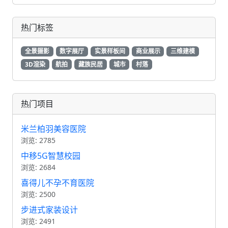
热门标签
全景摄影
数字展厅
实景样板间
商业展示
三维建模
3D渲染
航拍
藏族民居
城市
村落
热门项目
米兰柏羽美容医院
浏览: 2785
中移5G智慧校园
浏览: 2684
喜得儿不孕不育医院
浏览: 2500
步进式家装设计
浏览: 2491